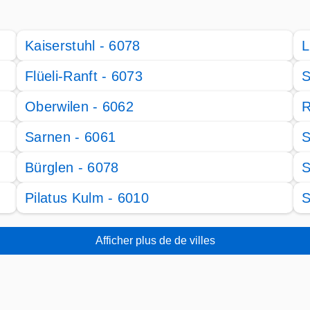
Kaiserstuhl - 6078
L
Flüeli-Ranft - 6073
S
Oberwilen - 6062
R
Sarnen - 6061
S
Bürglen - 6078
S
Pilatus Kulm - 6010
S
Afficher plus de de villes