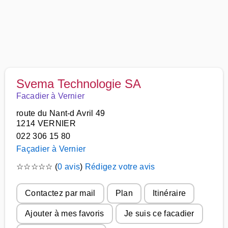
Svema Technologie SA
Facadier à Vernier
route du Nant-d Avril 49
1214 VERNIER
022 306 15 80
Façadier à Vernier
☆
☆
☆
☆
☆
(
0 avis
)
Rédigez votre avis
Contactez par mail
Plan
Itinéraire
Ajouter à mes favoris
Je suis ce facadier